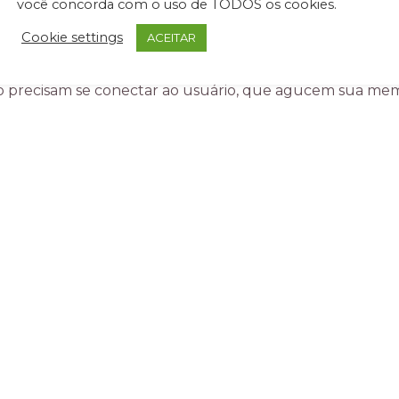
você concorda com o uso de TODOS os cookies.
Cookie settings
ACEITAR
ação em design de mobiliário. Com um estilo minimalista c
ssoas. Suas peças possuem elementos da cultura brasilei
precisam se conectar ao usuário, que agucem sua memór