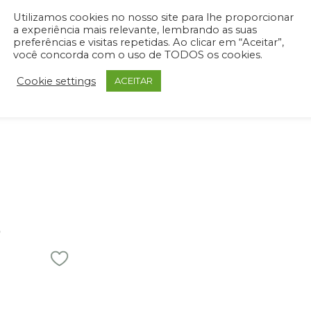
ueie recursos exclusivos para profi
Utilizamos cookies no nosso site para lhe proporcionar
a experiência mais relevante, lembrando as suas
login ou cadastre-se
para acessar downloads técnicos e arquivos 
preferências e visitas repetidas. Ao clicar em “Aceitar”,
produtos.
você concorda com o uso de TODOS os cookies.
ENTRAR / REGISTRAR
Cookie settings
ACEITAR
S