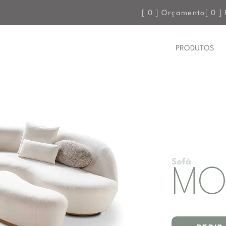
[
0
] Orçamento
[
0
] 
PRODUTOS
Sofá
MO