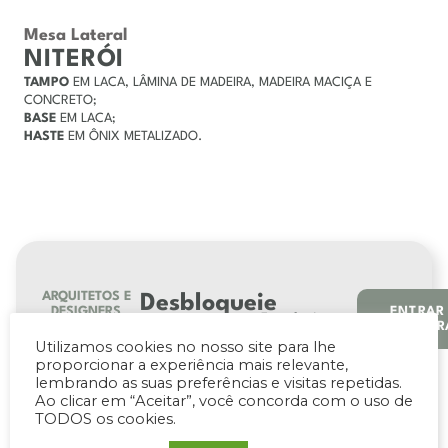
Mesa Lateral
NITERÓI
TAMPO
EM LACA, LÂMINA DE MADEIRA, MADEIRA MACIÇA E
CONCRETO;
BASE
EM LACA;
HASTE
EM ÔNIX METALIZADO.
ARQUITETOS E
Desbloqueie
DESIGNERS
ENTRAR
Faça login ou
REGISTR
recursos
cadastre-se
para
Utilizamos cookies no nosso site para lhe
acessar downloads
exclusivos
proporcionar a experiência mais relevante,
técnicos e
lembrando as suas preferências e visitas repetidas.
para
arquivos 3D dos
Ao clicar em “Aceitar”, você concorda com o uso de
produtos.
TODOS os cookies.
profissionais