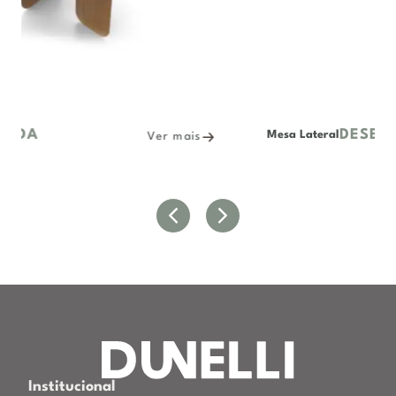
DESERTO
Mesa Lateral
ais
Ver mais
Institucional