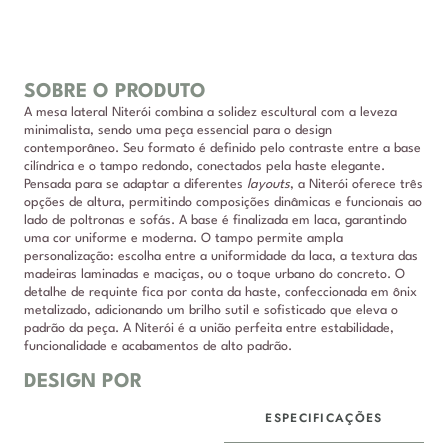
SOBRE O PRODUTO
A mesa lateral Niterói combina a solidez escultural com a leveza
minimalista, sendo uma peça essencial para o design
contemporâneo. Seu formato é definido pelo contraste entre a base
cilíndrica e o tampo redondo, conectados pela haste elegante.
Pensada para se adaptar a diferentes
layouts
, a Niterói oferece três
opções de altura, permitindo composições dinâmicas e funcionais ao
lado de poltronas e sofás. A base é finalizada em laca, garantindo
uma cor uniforme e moderna. O tampo permite ampla
personalização: escolha entre a uniformidade da laca, a textura das
madeiras laminadas e maciças, ou o toque urbano do concreto. O
detalhe de requinte fica por conta da haste, confeccionada em ônix
metalizado, adicionando um brilho sutil e sofisticado que eleva o
padrão da peça. A Niterói é a união perfeita entre estabilidade,
funcionalidade e acabamentos de alto padrão.
DESIGN POR
ESPECIFICAÇÕES
DESCRIÇÃO