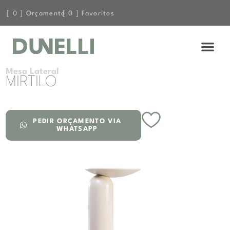
[
0
] Orçamento
[
0
] Favoritos
Mesa Lateral
MIRTILO
PEDIR ORÇAMENTO VIA
WHATSAPP