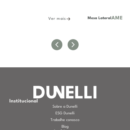
AMENDOIM
Mesa Lateral
s
Ver mais
Institucional
Sobre a Dunelli
ESG Dunelli
Trabalhe conosco
Blog