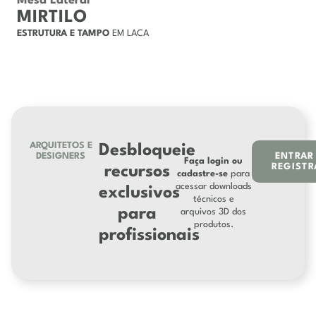
Mesa Lateral
MIRTILO
ESTRUTURA E TAMPO
EM LACA
ARQUITETOS E
Desbloqueie
DESIGNERS
ENTRAR
Faça login ou
REGISTR
recursos
cadastre-se
para
acessar downloads
exclusivos
técnicos e
para
arquivos 3D dos
produtos.
profissionais