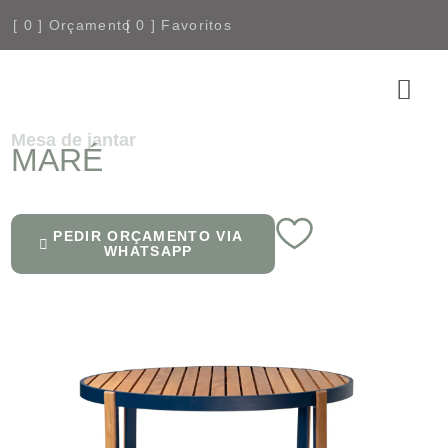
[
0
] Orçamento
[
0
] Favoritos
COMPRE
Mesa de jantar
MARÉ
PEDIR ORÇAMENTO VIA
WHATSAPP