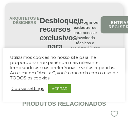
ARQUITETOS E
Desbloqueie
Faça login ou
DESIGNERS
ENTRAR
REGIST
recursos
cadastre-se
para acessar
exclusivos
downloads
técnicos e
para
arquivos 3D dos
profissionais
produtos.
Utilizamos cookies no nosso site para lhe
proporcionar a experiência mais relevante,
lembrando as suas preferências e visitas repetidas.
Ao clicar em “Aceitar”, você concorda com o uso de
TODOS os cookies.
Cookie settings
ACEITAR
PRODUTOS RELACIONADOS