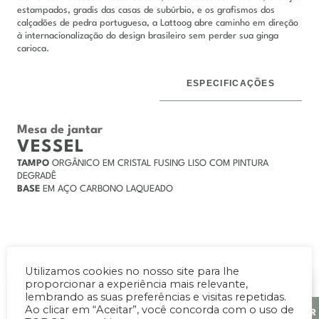
estampados, gradis das casas de subúrbio, e os grafismos dos
calçadões de pedra portuguesa, a Lattoog abre caminho em direção
à internacionalização do design brasileiro sem perder sua ginga
carioca.
ESPECIFICAÇÕES
DESCRIÇÃO
Mesa de jantar
VESSEL
TAMPO
ORGÂNICO EM CRISTAL FUSING LISO COM PINTURA
DEGRADÊ
BASE
EM AÇO CARBONO LAQUEADO
Utilizamos cookies no nosso site para lhe
proporcionar a experiência mais relevante,
lembrando as suas preferências e visitas repetidas.
ARQUITETOS E
Desbloqueie
Ao clicar em “Aceitar”, você concorda com o uso de
DESIGNERS
ENTRAR
Faça login ou