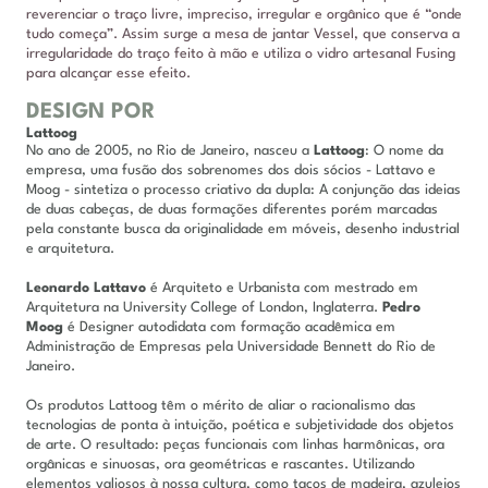
reverenciar o traço livre, impreciso, irregular e orgânico que é “onde
tudo começa”. Assim surge a mesa de jantar Vessel, que conserva a
irregularidade do traço feito à mão e utiliza o vidro artesanal Fusing
para alcançar esse efeito.
DESIGN POR
Lattoog
No ano de 2005, no Rio de Janeiro, nasceu a
Lattoog
: O nome da
empresa, uma fusão dos sobrenomes dos dois sócios - Lattavo e
Moog - sintetiza o processo criativo da dupla: A conjunção das ideias
de duas cabeças, de duas formações diferentes porém marcadas
pela constante busca da originalidade em móveis, desenho industrial
e arquitetura.
Leonardo Lattavo
é Arquiteto e Urbanista com mestrado em
Arquitetura na University College of London, Inglaterra.
Pedro
Moog
é Designer autodidata com formação acadêmica em
Administração de Empresas pela Universidade Bennett do Rio de
Janeiro.
Os produtos Lattoog têm o mérito de aliar o racionalismo das
tecnologias de ponta à intuição, poética e subjetividade dos objetos
de arte. O resultado: peças funcionais com linhas harmônicas, ora
orgânicas e sinuosas, ora geométricas e rascantes. Utilizando
elementos valiosos à nossa cultura, como tacos de madeira, azulejos