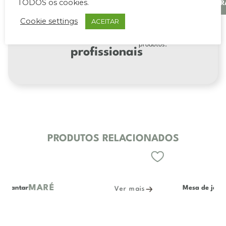
TODOS os cookies.
REGISTR
recursos
cadastre-se
para
acessar downloads
exclusivos
Cookie settings
ACEITAR
técnicos e
para
arquivos 3D dos
produtos.
profissionais
PRODUTOS RELACIONADOS
CASCAIS
Mesa de jantar
s
Ver mais