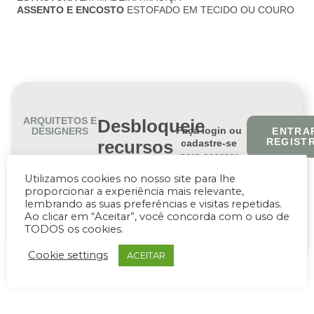
ASSENTO E ENCOSTO
ESTOFADO EM TECIDO OU COURO
ARQUITETOS E
Desbloqueie
Faça login ou
DESIGNERS
ENTRAR
REGIST
recursos
cadastre-se
para acessar
exclusivos
downloads
Utilizamos cookies no nosso site para lhe
técnicos e
para
proporcionar a experiência mais relevante,
arquivos 3D dos
lembrando as suas preferências e visitas repetidas.
profissionais
produtos.
Ao clicar em “Aceitar”, você concorda com o uso de
TODOS os cookies.
Cookie settings
ACEITAR