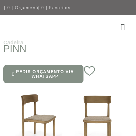
[
0
] Orçamento
[
0
] Favoritos
COMPRE
Cadeira
PINN
PEDIR ORÇAMENTO VIA
WHATSAPP