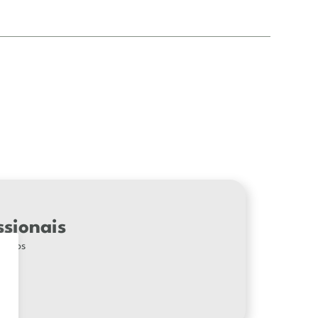
ssionais
3D dos