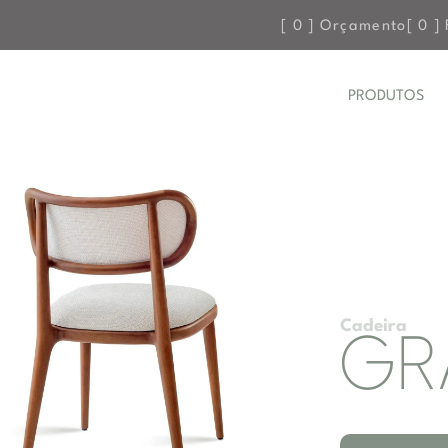
[
0
] Orçamento
[
0
] 
PRODUTOS
Cadeira
GR