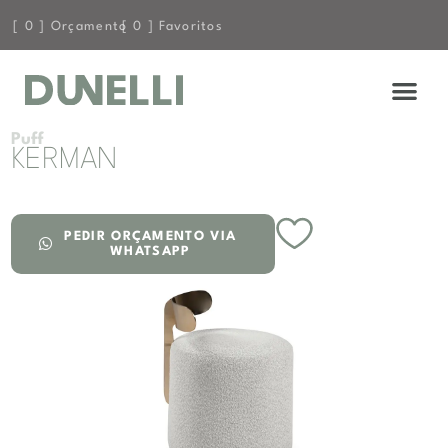
[
0
] Orçamento
[
0
] Favoritos
Puff
KERMAN
PEDIR ORÇAMENTO VIA
WHATSAPP