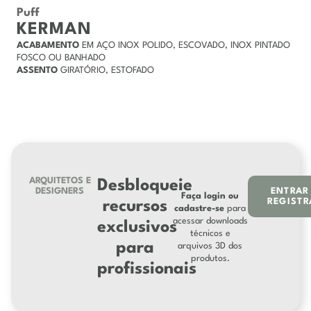
Puff
KERMAN
ACABAMENTO
EM AÇO INOX POLIDO, ESCOVADO, INOX PINTADO
FOSCO OU BANHADO
ASSENTO
GIRATÓRIO,
ESTOFADO
ARQUITETOS E
Desbloqueie
DESIGNERS
ENTRAR
Faça login ou
REGISTR
recursos
cadastre-se
para
acessar downloads
exclusivos
técnicos e
para
arquivos 3D dos
produtos.
profissionais