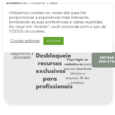
ASSENTO
HR + ULTRACEL + FIBRA
ENCOSTO
HR + SOFT + FIBRA
Utilizamos cookies no nosso site para lhe
PÉS
PADRÃO
(não há necessidade de especificação)
proporcionar a experiência mais relevante,
lembrando as suas preferências e visitas repetidas.
Ao clicar em “Aceitar”, você concorda com o uso de
TODOS os cookies.
Cookie settings
ACEITAR
ARQUITETOS E
Desbloqueie
DESIGNERS
ENTRAR
Faça login ou
REGISTR
recursos
cadastre-se
para
acessar downloads
exclusivos
técnicos e
para
arquivos 3D dos
produtos.
profissionais