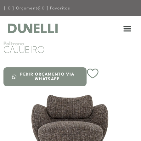
[
0
] Orçamento
[
0
] Favoritos
COMPRE 
Poltrona
CAJUEIRO
PEDIR ORÇAMENTO VIA
WHATSAPP