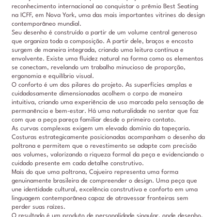
reconhecimento internacional ao conquistar o prêmio Best Seating
na ICFF, em Nova York, uma das mais importantes vitrines do design
contemporâneo mundial.
Seu desenho é construído a partir de um volume central generoso
que organiza toda a composição. A partir dele, braços e encosto
surgem de maneira integrada, criando uma leitura contínua e
envolvente. Existe uma fluidez natural na forma como os elementos
se conectam, revelando um trabalho minucioso de proporção,
ergonomia e equilíbrio visual.
O conforto é um dos pilares do projeto. As superfícies amplas e
cuidadosamente dimensionadas acolhem o corpo de maneira
intuitiva, criando uma experiência de uso marcada pela sensação de
permanência e bem-estar. Há uma naturalidade no sentar que faz
com que a peça pareça familiar desde o primeiro contato.
As curvas complexas exigem um elevado domínio da tapeçaria.
Costuras estrategicamente posicionadas acompanham o desenho da
poltrona e permitem que o revestimento se adapte com precisão
aos volumes, valorizando a riqueza formal da peça e evidenciando o
cuidado presente em cada detalhe construtivo.
Mais do que uma poltrona, Cajueiro representa uma forma
genuinamente brasileira de compreender o design. Uma peça que
une identidade cultural, excelência construtiva e conforto em uma
linguagem contemporânea capaz de atravessar fronteiras sem
perder suas raízes.
O resultado é um produto de personalidade singular, onde desenho,