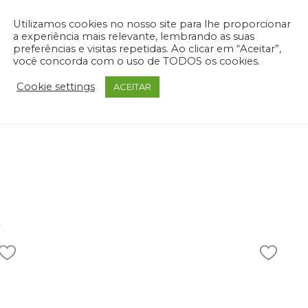
ueie recursos exclusivos para profi
Utilizamos cookies no nosso site para lhe proporcionar
login ou cadastre-se
para acessar downloads técnicos e arquivos 
a experiência mais relevante, lembrando as suas
produtos.
preferências e visitas repetidas. Ao clicar em “Aceitar”,
você concorda com o uso de TODOS os cookies.
ENTRAR / REGISTRAR
Cookie settings
ACEITAR
S