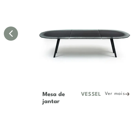
Mesa de
r mais
Ver mais
ROMUS
jantar