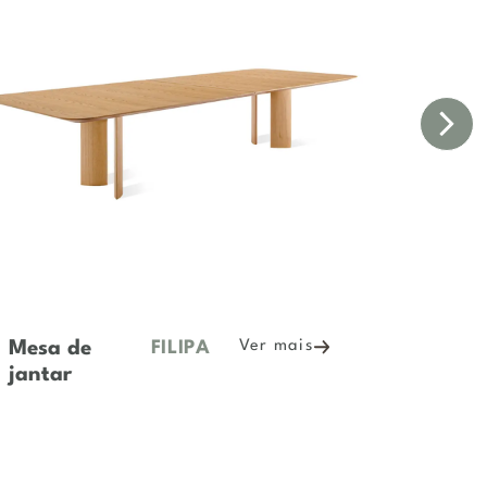
jantar
jantar