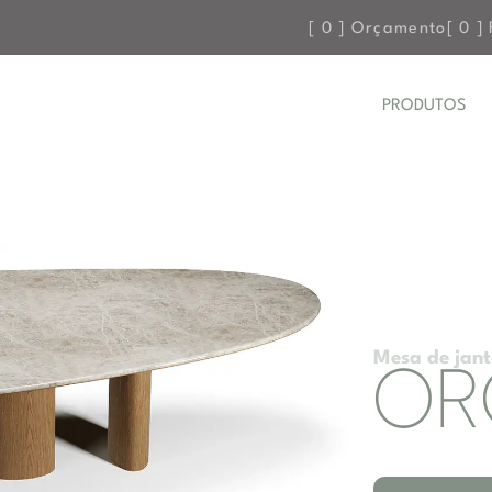
[
0
] Orçamento
[
0
] 
PRODUTOS
Mesa de jant
OR