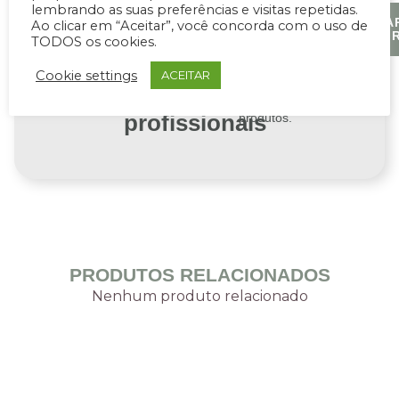
lembrando as suas preferências e visitas repetidas.
ARQUITETOS E
Desbloqueie
Faça login ou
DESIGNERS
ENTRAR
Ao clicar em “Aceitar”, você concorda com o uso de
REGIST
recursos
cadastre-se
TODOS os cookies.
para acessar
exclusivos
downloads
Cookie settings
ACEITAR
técnicos e
para
arquivos 3D dos
profissionais
produtos.
PRODUTOS RELACIONADOS
Nenhum produto relacionado