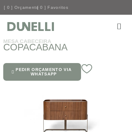
[
0
] Orçamento
[
0
] Favoritos
MESA CABECEIRA
COPACABANA
PEDIR ORÇAMENTO VIA
WHATSAPP