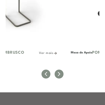
POMO
Mesa de Apoio
s
Ver mais