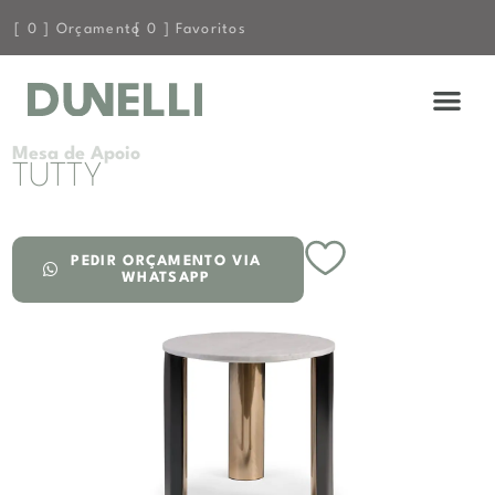
[
0
] Orçamento
[
0
] Favoritos
Mesa de Apoio
TUTTY
PEDIR ORÇAMENTO VIA
WHATSAPP