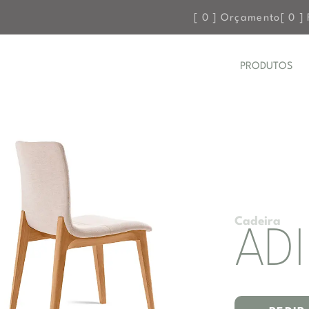
[
0
] Orçamento
[
0
] 
PRODUTOS
Cadeira
AD