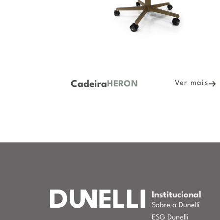
Cadeira
r mais
Ver mais
OTTAVA
Institucional
Sobre a Dunelli
ESG Dunelli