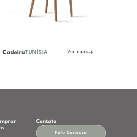
Cadeira
Cadei
Ver mais
NATT
omprar
Contato
cas
Fale Conosco
p