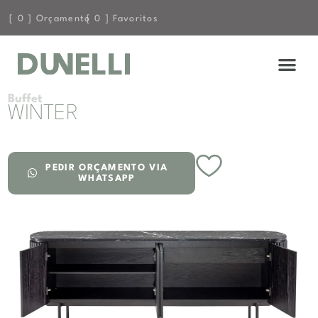
[
0
] Orçamento
[
0
] Favoritos
Buffet
WINTER
PEDIR ORÇAMENTO VIA
WHATSAPP