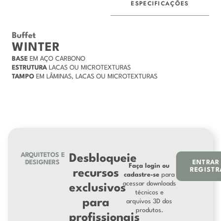
ESPECIFICAÇÕES
DESCRIÇÃO
Buffet
WINTER
BASE
EM AÇO CARBONO
ESTRUTURA
LACAS OU MICROTEXTURAS
TAMPO
EM LÂMINAS, LACAS OU MICROTEXTURAS
ARQUITETOS E
Desbloqueie
DESIGNERS
ENTRAR
Faça login ou
REGISTR
recursos
cadastre-se
para
acessar downloads
exclusivos
técnicos e
para
arquivos 3D dos
produtos.
profissionais