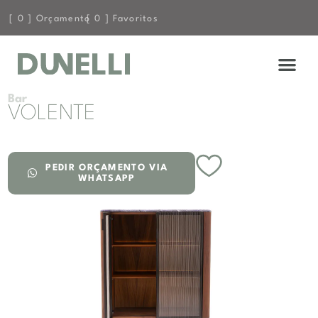
[
0
] Orçamento
[
0
] Favoritos
Bar
VOLENTE
PEDIR ORÇAMENTO VIA
WHATSAPP