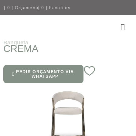
[
0
] Orçamento
[
0
] Favoritos
COMPRE
Banqueta
CREMA
PEDIR ORÇAMENTO VIA
WHATSAPP