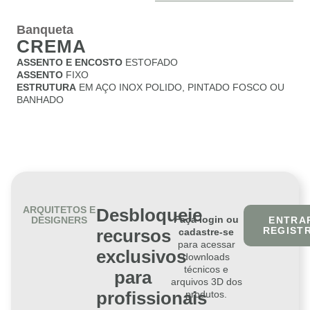
Banqueta
CREMA
ASSENTO E ENCOSTO
ESTOFADO
ASSENTO
FIXO
ESTRUTURA
EM AÇO INOX POLIDO, PINTADO FOSCO OU
BANHADO
ARQUITETOS E
Desbloqueie
Faça login ou
DESIGNERS
ENTRAR
REGIST
recursos
cadastre-se
para acessar
exclusivos
downloads
técnicos e
para
arquivos 3D dos
profissionais
produtos.