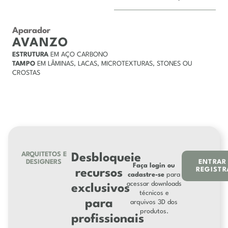
Aparador
AVANZO
ESTRUTURA
EM AÇO CARBONO
TAMPO
EM LÂMINAS, LACAS, MICROTEXTURAS, STONES OU
CROSTAS
ARQUITETOS E
Desbloqueie
DESIGNERS
ENTRAR
Faça login ou
REGISTR
recursos
cadastre-se
para
acessar downloads
exclusivos
técnicos e
para
arquivos 3D dos
produtos.
profissionais