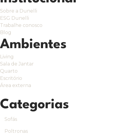
Sobre a Dunelli
ESG Dunelli
Trabalhe conosco
Blog
Ambientes
Living
Sala de Jantar
Quarto
Escritório
Área externa
Categorias
Sofás
Poltronas