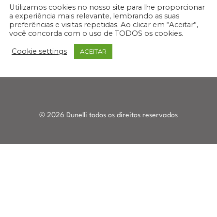
Banquetas
Utilizamos cookies no nosso site para lhe proporcionar
a experiência mais relevante, lembrando as suas
Buffets
preferências e visitas repetidas. Ao clicar em “Aceitar”,
Aparadores
você concorda com o uso de TODOS os cookies.
Móveis para Área
Cookie settings
ACEITAR
Externa
© 2026 Dunelli todos os direitos reservados