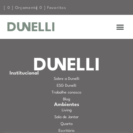
[
0
] Orçamento
[
0
] Favoritos
Institucional
Sobre a Dunelli
ESG Dunelli
Trabalhe conosco
Blog
Ambientes
Living
Sala de Jantar
Quarto
Escritório