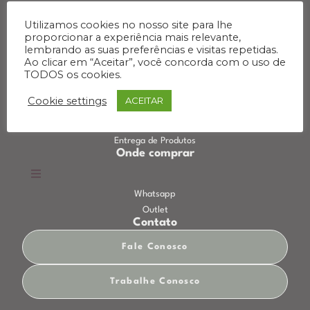
Área externa
Categorias
Utilizamos cookies no nosso site para lhe
proporcionar a experiência mais relevante,
lembrando as suas preferências e visitas repetidas.
Ao clicar em “Aceitar”, você concorda com o uso de
Informações
TODOS os cookies.
Termo de Ciência de Avaria
Termos e Condições de Uso
Cookie settings
ACEITAR
Política de Privacidade
Política Troca e Devolução
Entrega de Produtos
Onde comprar
Whatsapp
Outlet
Contato
Fale Conosco
Trabalhe Conosco