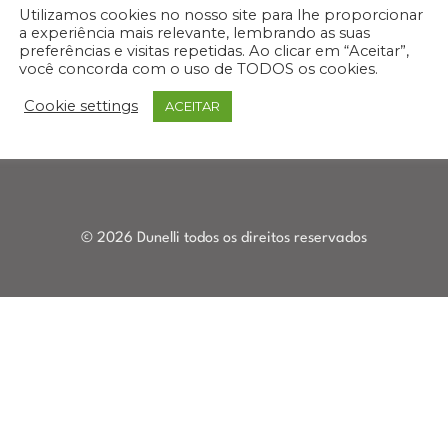
Banquetas
Utilizamos cookies no nosso site para lhe proporcionar
a experiência mais relevante, lembrando as suas
Buffets
preferências e visitas repetidas. Ao clicar em “Aceitar”,
Aparadores
você concorda com o uso de TODOS os cookies.
Móveis para Área
Cookie settings
ACEITAR
Externa
© 2026 Dunelli todos os direitos reservados