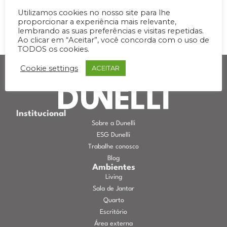
discretos, superfícies contínuas e tons naturais que
Utilizamos cookies no nosso site para lhe
acolhem. Na sala, a base neutra se apoia em tecidos
proporcionar a experiência mais relevante,
suaves e texturas agradáveis, com pinceladas de cor
lembrando as suas preferências e visitas repetidas.
Ao clicar em “Aceitar”, você concorda com o uso de
nos […]
TODOS os cookies.
Cookie settings
ACEITAR
Institucional
Sobre a Dunelli
ESG Dunelli
Trabalhe conosco
Blog
Ambientes
Living
Sala de Jantar
Quarto
Escritório
Área externa