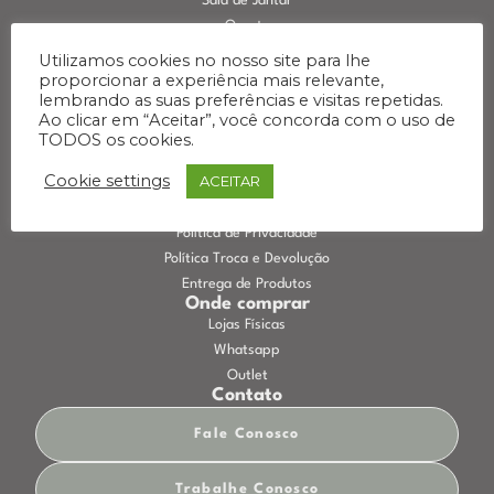
Sala de Jantar
Quarto
Escritório
Utilizamos cookies no nosso site para lhe
Área externa
proporcionar a experiência mais relevante,
Categorias
lembrando as suas preferências e visitas repetidas.
Ao clicar em “Aceitar”, você concorda com o uso de
TODOS os cookies.
Informações
Cookie settings
ACEITAR
Termo de Ciência de Avaria
Termos e Condições de Uso
Política de Privacidade
Política Troca e Devolução
Entrega de Produtos
Onde comprar
Lojas Físicas
Whatsapp
Outlet
Contato
Fale Conosco
Trabalhe Conosco