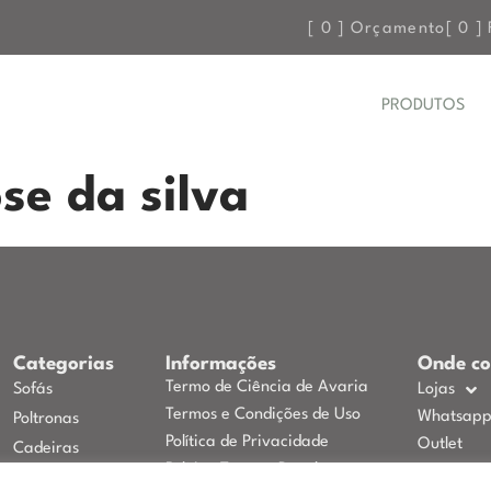
[
0
] Orçamento
[
0
] 
PRODUTOS
se da silva
Categorias
Informações
Onde c
Termo de Ciência de Avaria
Sofás
Lojas
Termos e Condições de Uso
Whatsap
Poltronas
Política de Privacidade
Outlet
Cadeiras
Política Troca e Devolução
Mesas de Jantar