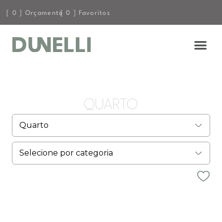
[
0
] Orçamento
[
0
] Favoritos
QUARTO